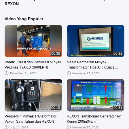
REXON
Video Yang Populer
00:39
00:32
Pabrik Filtrasi dan Dehidrasi Minyak
Mesin Pembersih Minyak
Pelumas TYA-10 ((600LPH)
Transformator Tipe Anti Cuaca
Tepak ZYD-100 ((6000L/H)
December 21, 2023
November 27, 2023
00:15
00:31
Pembersih Minyak Transformator
REXON Transformer Generator Air
Vakum Satu Tahap dari REXON
Kering 200m3/jam
July 15, 2024
November 27, 2023