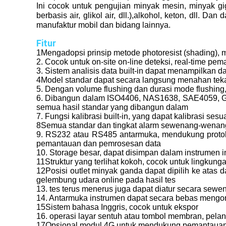
Ini cocok untuk pengujian minyak mesin, minyak gigi
berbasis air, glikol air, dll.),alkohol, keton, dll. 
manufaktur mobil dan bidang lainnya.
Fitur
1Mengadopsi prinsip metode photoresist (shading), men
2. Cocok untuk on-site on-line deteksi, real-time pe
3. Sistem analisis data built-in dapat menampilkan d
4Model standar dapat secara langsung menahan teka
5. Dengan volume flushing dan durasi mode flushi
6. Dibangun dalam ISO4406, NAS1638, SAE4059, GJB
semua hasil standar yang dibangun dalam
7. Fungsi kalibrasi built-in, yang dapat kalibrasi 
8Semua standar dan tingkat alarm sewenang-wenang 
9. RS232 atau RS485 antarmuka, mendukung protokol
pemantauan dan pemrosesan data
10. Storage besar, dapat disimpan dalam instrumen 
11Struktur yang terlihat kokoh, cocok untuk lingkun
12Posisi outlet minyak ganda dapat dipilih ke at
gelembung udara online pada hasil tes
13. tes terus menerus juga dapat diatur secara sewe
14. Antarmuka instrumen dapat secara bebas mengontr
15Sistem bahasa Inggris, cocok untuk ekspor
16. operasi layar sentuh atau tombol membran, pela
17Opsional modul 4G untuk mendukung pemantauan dat