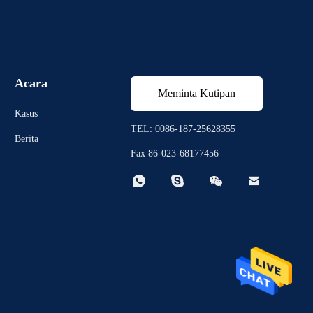
Acara
Meminta Kutipan
Kasus
TEL: 0086-187-25628355
Berita
Fax 86-023-68177456



