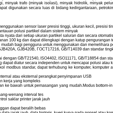
, minyak trafo (minyak isolasi), minyak hidrolik, minyak pelum
Dan dapat digunakan secara luas di bidang kedirgantaraan, petrok
ggunakan sensor laser presisi tinggi, ukuran kecil, presisi tin
mantauan polusi partikel dalam sistem minyak
ata nyata dari setiap ukuran partikel saluran dan secara otomat
nan 100 kg dan dapat dilengkapi dengan katup pengurangan t
ng, mudah bagi pengguna untuk menggunakan dan memelihara p
420A, GJB420B, ГOCT17216, GB/T14039 dan standar tingkat p
sesuai dengan GB/T21540, ISO4402, ISO11171, GB/T18854 dan sta
dapat diatur secara independen untuk mencapai polusi atau k
 modbus standar, dapat terhubung ke komputer, komputer atas
internal atau eksternal perangkat penyimpanan USB
gan kerja yang kompleks
as dan ke bawah untuk pemasangan yang mudah.Modus bottom-i
nang-wenang interval tes
ol saklar printer jarak jauh
nggan dapat beralih bebas
a jarak jauh, data historis, kueri kurva pada ponsel atau kom