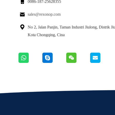

0086-187-25628355

sales@rexonop.com

No 2, Jalan Panjin, Taman Industri Jiulong, Distrik Ji
Kota Chongqing, Cina