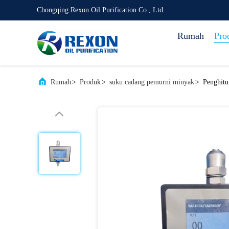
Chongqing Rexon Oil Purification Co., Ltd.
Rumah
Pro
Rumah
>
Produk
>
suku cadang pemurni minyak
>
Penghitu