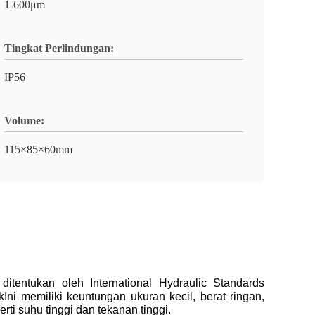
1-600μm
Tingkat Perlindungan:
IP56
Volume:
115×85×60mm
ditentukan oleh International Hydraulic Standards
ni memiliki keuntungan ukuran kecil, berat ringan,
rti suhu tinggi dan tekanan tinggi.