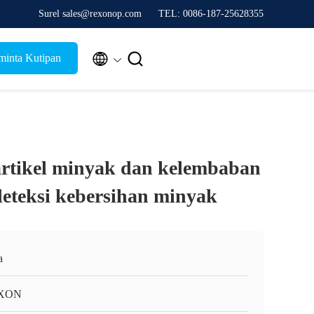
Surel sales@rexonop.com
TEL: 0086-187-25628355


inta Kutipan
rtikel minyak dan kelembaban
deteksi kebersihan minyak
a
XON