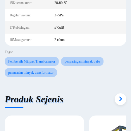
15Kisaran suhu:
20-80 ℃
16gelar vakum:
3~5Pa
17Kebisingan:
≤75dB
18Masa garansi:
2 tahun
Tags:
Pembersih Minyak Transformator
penyaringan minyak trafo
pemurnian minyak transformator
Produk Sejenis