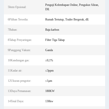
Penguji Kelembapan Online, Pengukur Aliran,
5Item Opsional:
Dll.
6Pilihan Tersedia:
Rumah Tertutup, Trailer Bergerak, dll.
7Bahan:
Baja karbon
8Tahap Penyaringan:
Filter Tiga Tahap
9Panggung Vakum:
Ganda
10Kandungan gas:
≤0,1%
11Kadar air:
≤3ppm
12Ukuran pengotor:
≤1μm
13Daya Pemanasan:
180KW
14Total Daya:
130kw