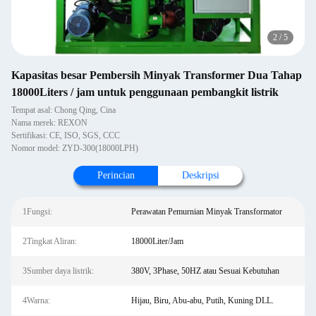
2
/
5
Kapasitas besar Pembersih Minyak Transformer Dua Tahap
18000Liters / jam untuk penggunaan pembangkit listrik
Tempat asal: Chong Qing, Cina
Nama merek: REXON
Sertifikasi: CE, ISO, SGS, CCC
Nomor model: ZYD-300(18000LPH)
Perincian
Deskripsi
1Fungsi:
Perawatan Pemurnian Minyak Transformator
2Tingkat Aliran:
18000Liter/Jam
3Sumber daya listrik:
380V, 3Phase, 50HZ atau Sesuai Kebutuhan
4Warna:
Hijau, Biru, Abu-abu, Putih, Kuning DLL.