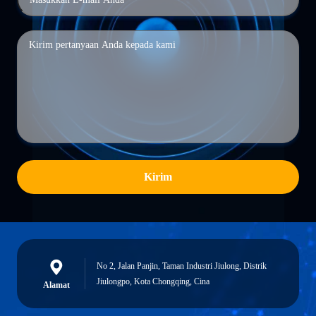
Kirim
No 2, Jalan Panjin, Taman Industri Jiulong, Distrik
Jiulongpo, Kota Chongqing, Cina
Alamat